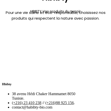
HBIBTY Vos produits du terroir
Pour une vie saine et éco-responsable, choisissez nos
produits qui respectent la nature avec passion.
Hbibty
38 avenu Hédi Chaker Hammamet 8050
Tunisie.
(+216) 23 410 238
//
(+216)98 925 156
.
contact@habibty-bio.com