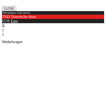
CLOSE
Sélectionnez votre devise
TND
Tunesische dinar
EUR
Euro
X
×
×
Winkelwagen