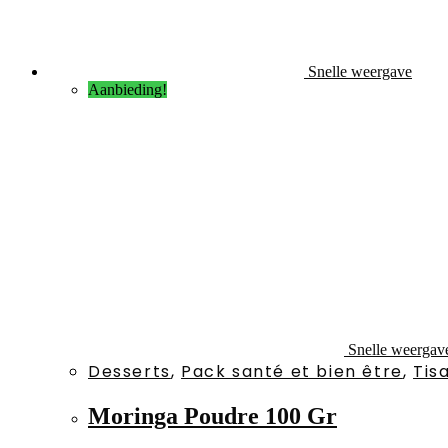
Snelle weergave
Aanbieding!
Snelle weergav
Desserts
,
Pack santé et bien être
,
Tis
Moringa Poudre 100 Gr