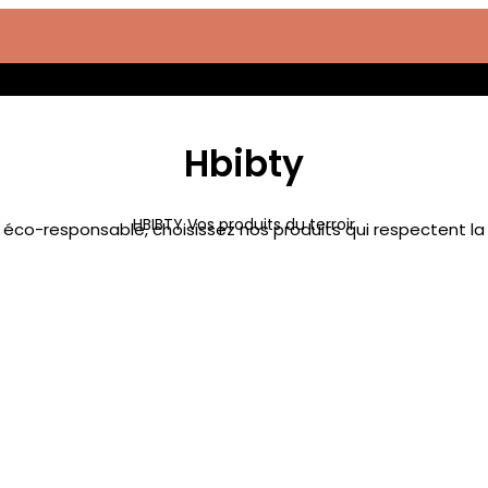
Hbibty
HBIBTY Vos produits du terroir
t éco-responsable, choisissez nos produits qui respectent la