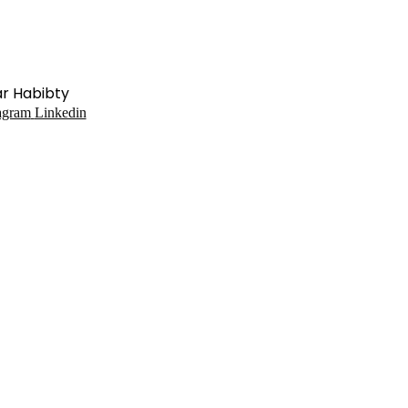
ar Habibty
agram
Linkedin