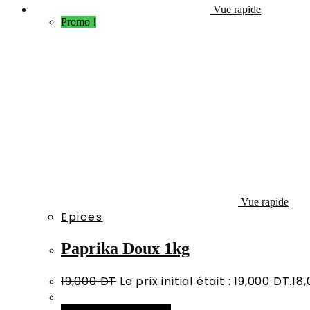
Vue rapide
Promo !
Vue rapide
Epices
Paprika Doux 1kg
19,000
DT
Le prix initial était : 19,000 DT.
18