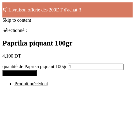
🛒 Livraison offerte dés 200DT d'achat !!
Skip to content
Sélectionné :
Paprika piquant 100gr
4,100
DT
quantité de Paprika piquant 100gr
Ajouter au panier
Produit précédent