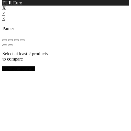
EUR
Euro
X
×
×
Panier
Select at least 2 products
to compare
View comparison