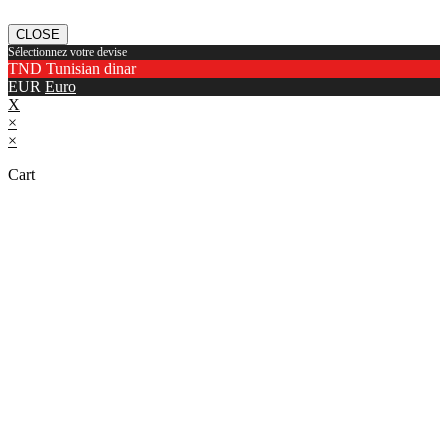
CLOSE
Sélectionnez votre devise
TND
Tunisian dinar
EUR
Euro
X
×
×
Cart