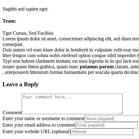
Sagittis sed sapien eget
Team:
Tget Cursus, Sed Facilisis
Lorem ipsum dolor sit amet, consectetuer adipiscing elit, sed diam no
consequat.
Duis autem vel eum iriure dolor in hendrerit in vulputate velit esse mol
liber tempor cum soluta nobis eleifend option congue nihil imperdiet
Typi non habent claritatem insitam; est usus legentis in iis qui facit
notare quam littera gothica, quam nunc
putamus parum
claram, ante
, anteposuerit litterarum formas humanitatis per seacula quarta decim
Leave a Reply
Comment
Enter your name or username to comment
Enter your email address to comment
Enter your website URL (optional)