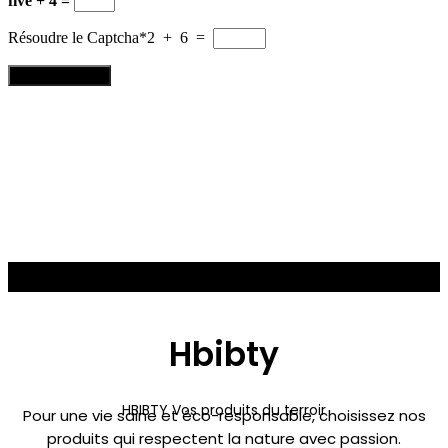
five + 4 =
Résoudre le Captcha*
2 + 6 =
Hbibty
HBIBTY Vos produits du terroir
Pour une vie saine et éco-responsable, choisissez nos
produits qui respectent la nature avec passion.