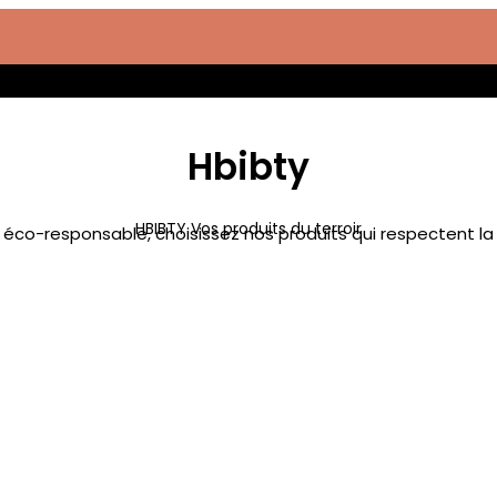
Hbibty
HBIBTY Vos produits du terroir
t éco-responsable, choisissez nos produits qui respectent la