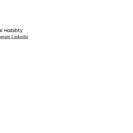
ar Habibty
agram
Linkedin