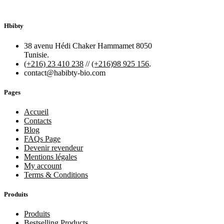
Hbibty
38 avenu Hédi Chaker Hammamet 8050
Tunisie.
(+216) 23 410 238
//
(+216)98 925 156
.
contact@habibty-bio.com
Pages
Accueil
Contacts
Blog
FAQs Page
Devenir revendeur
Mentions légales
My account
Terms & Conditions
Produits
Produits
Bestselling Products