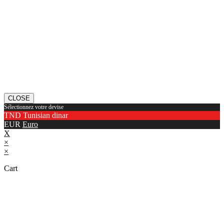
CLOSE
Sélectionnez votre devise
TND
Tunisian dinar
EUR
Euro
X
×
×
Cart